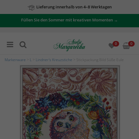
Lieferung innerhalb von 4–8 Werktagen
Füllen Sie den Sommer mit kreativen Momenten →
0
0
Markenware
>
L
>
Lindner's Kreuzstiche
> Stickpackung Bild Süße Eule