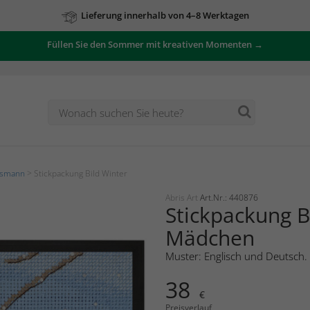
Lieferung innerhalb von 4–8 Werktagen
Füllen Sie den Sommer mit kreativen Momenten →
tsmann
> Stickpackung Bild Winter
Abris Art
Art.Nr.: 440876
Stickpackung B
Mädchen
Muster: Englisch und Deutsch.
38
€
Preisverlauf