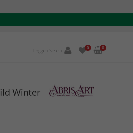
0
0
Loggen Sie ein
ild Winter