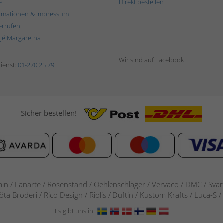
e
Direkt bestellen
rmationen & Impressum
errufen
ljé Margaretha
Wir sind auf Facebook
ienst:
01-270 25 79
Sicher bestellen!
in / Lanarte / Rosenstand /
Oehlenschläger / Vervaco / DMC / Svarta
göta Broderi / Rico Design / Riolis / Duftin / Kustom Krafts / Luca
Es gibt uns in: