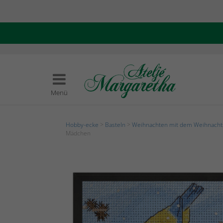
Menü
Hobby-ecke
>
Basteln
>
Weihnachten mit dem Weihnach
Mädchen