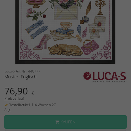
Luca-S
Art.Nr.: 440777
Muster: Englisch.
76,90
€
Preisverlauf
Bestellartikel, 1-4 Wochen 27
Aug
KAUFEN