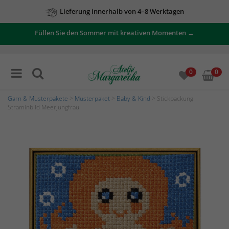
Lieferung innerhalb von 4–8 Werktagen
Füllen Sie den Sommer mit kreativen Momenten →
0
0
Garn & Musterpakete
>
Musterpaket
>
Baby & Kind
> Stickpackung
Straminbild Meerjungfrau