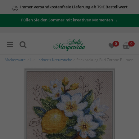
Immer versandkostenfreie Lieferung ab 79 € Bestellwert
Füllen Sie den Sommer mit kreativen Momenten →
0
0
Markenware
>
L
>
Lindner's Kreuzstiche
> Stickpackung Bild Zitrone Blumen