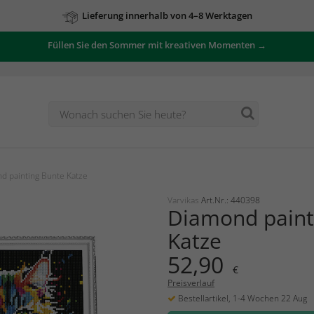
Lieferung innerhalb von 4–8 Werktagen
Füllen Sie den Sommer mit kreativen Momenten →
d painting Bunte Katze
Varvikas
Art.Nr.: 440398
Diamond paint
Katze
52,90
€
Preisverlauf
Bestellartikel, 1-4 Wochen 22 Aug