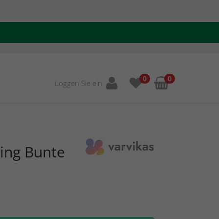
0
0
Loggen Sie ein
ing Bunte