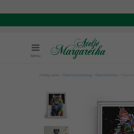
Menü
Hobby-ecke
>
Diamond painting
>
Diamond Dotz
> Diamon