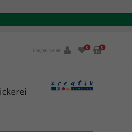
0
0
Loggen Sie ein
ickerei