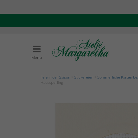
Menü
Feiern der Saison
>
Stickereien
>
Sommerliche Karten be
Haussperling