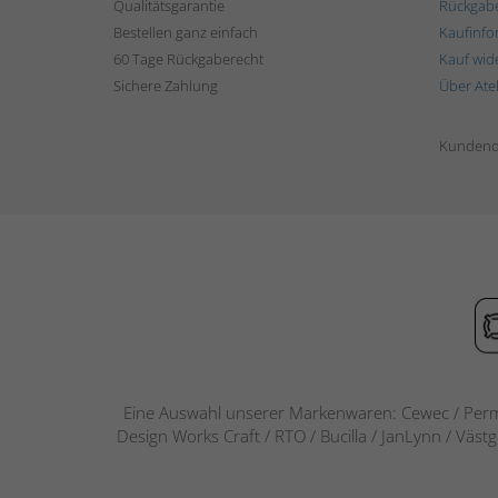
Qualitätsgarantie
Rückgab
Bestellen ganz einfach
Kaufinfo
60 Tage Rückgaberecht
Kauf wid
Sichere Zahlung
Über Ate
Kundend
Eine Auswahl unserer Markenwaren: Cewec / Perm
Design Works Craft / RTO / Bucilla / JanLynn / Väst