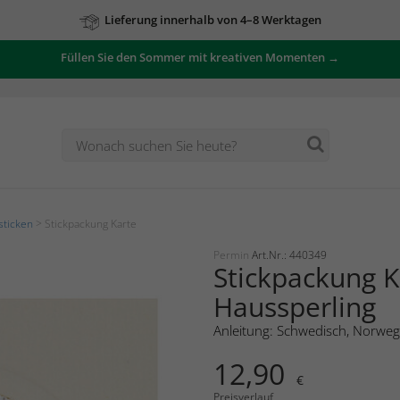
Lieferung innerhalb von 4–8 Werktagen
Füllen Sie den Sommer mit kreativen Momenten →
sticken
> Stickpackung Karte
Permin
Art.Nr.: 440349
Stickpackung K
Haussperling
Anleitung: Schwedisch, Norweg
12,90
€
Preisverlauf