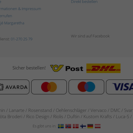
e
Direkt bestellen
rmationen & Impressum
errufen
ljé Margaretha
Wir sind auf Facebook
ienst:
01-270 25 79
Sicher bestellen!
in / Lanarte / Rosenstand /
Oehlenschläger / Vervaco / DMC / Svarta
göta Broderi / Rico Design / Riolis / Duftin / Kustom Krafts / Luca
Es gibt uns in: