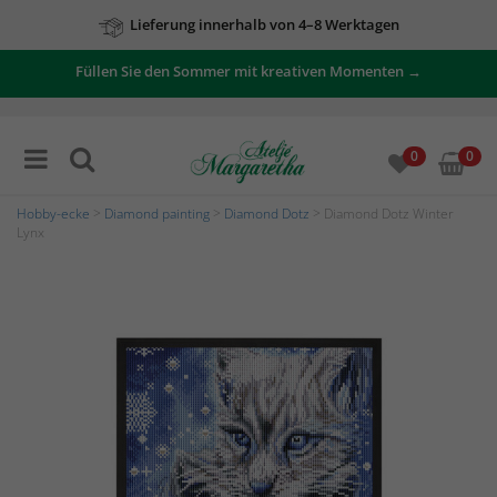
Lieferung innerhalb von 4–8 Werktagen
Füllen Sie den Sommer mit kreativen Momenten →
0
0
Hobby-ecke
>
Diamond painting
>
Diamond Dotz
> Diamond Dotz Winter
Lynx