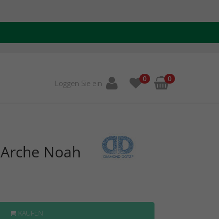
0
0
Loggen Sie ein
 Arche Noah
KAUFEN