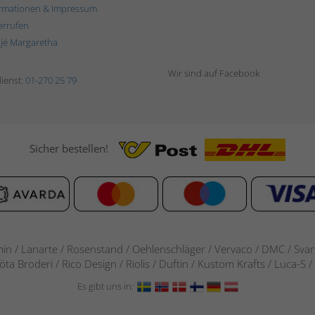
rmationen & Impressum
errufen
ljé Margaretha
Wir sind auf Facebook
ienst:
01-270 25 79
Sicher bestellen!
in / Lanarte / Rosenstand /
Oehlenschläger / Vervaco / DMC / Svarta
göta Broderi / Rico Design / Riolis / Duftin / Kustom Krafts / Luca
Es gibt uns in: