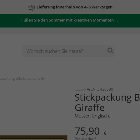
Lieferung innerhalb von 4–8 Werktagen
Füllen Sie den Sommer mit kreativen Momenten →
kpackung Bild Baby Giraffe
Luca-S
Art.Nr.: 430580
Stickpackung B
Giraffe
Muster: Englisch.
75,90
€
Preisverlauf