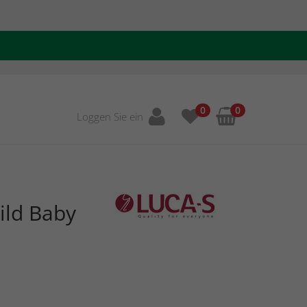
0
0
Loggen Sie ein
ild Baby