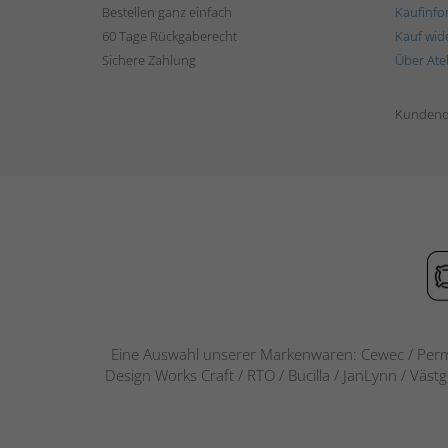
Bestellen ganz einfach
Kaufinfo
60 Tage Rückgaberecht
Kauf wid
Sichere Zahlung
Über Ate
Kundend
Eine Auswahl unserer Markenwaren: Cewec / Perm
Design Works Craft / RTO / Bucilla / JanLynn / Väst