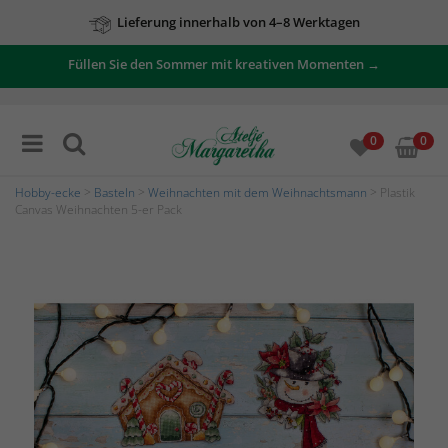
Lieferung innerhalb von 4–8 Werktagen
Füllen Sie den Sommer mit kreativen Momenten →
0
0
Hobby-ecke
>
Basteln
>
Weihnachten mit dem Weihnachtsmann
> Plastik
Canvas Weihnachten 5-er Pack