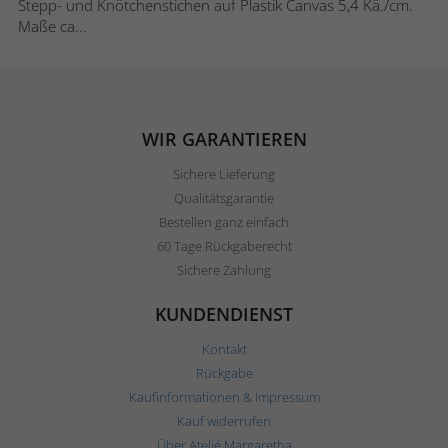
Stepp- und Knötchenstichen auf Plastik Canvas 5,4 Kä./cm.
Maße ca...
WIR GARANTIEREN
Sichere Lieferung
Qualitätsgarantie
Bestellen ganz einfach
60 Tage Rückgaberecht
Sichere Zahlung
KUNDENDIENST
Kontakt
Rückgabe
Kaufinformationen & Impressum
Kauf widerrufen
Über Ateljé Margaretha