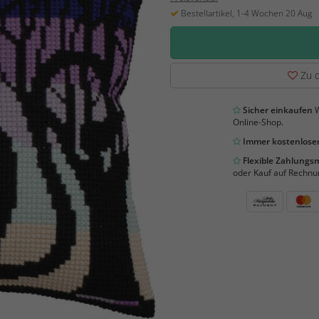
Bestellartikel, 1-4 Wochen 20 Aug
Zu d
Sicher einkaufen
W
Online-Shop.
Immer kostenloser
Flexible Zahlung
oder Kauf auf Rechnu