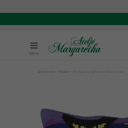
Menü
Stickereien
>
Kissen
> Stickpackung Kissen Black Grace