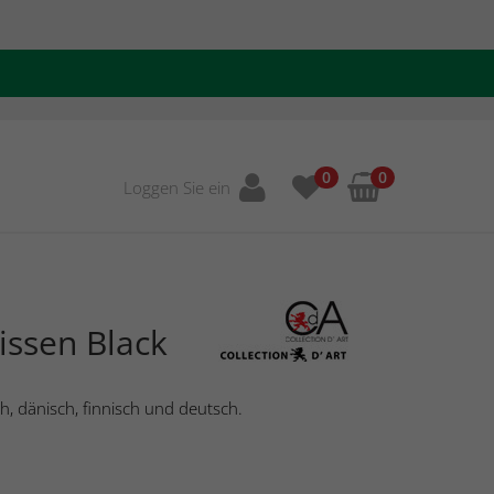
0
0
Loggen Sie ein
issen Black
, dänisch, finnisch und deutsch.