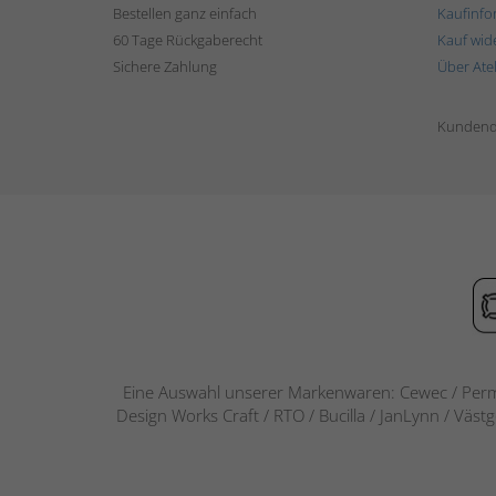
Bestellen ganz einfach
Kaufinfo
60 Tage Rückgaberecht
Kauf wid
Sichere Zahlung
Über Ate
Kundend
Eine Auswahl unserer Markenwaren: Cewec / Perm
Design Works Craft / RTO / Bucilla / JanLynn / Väst