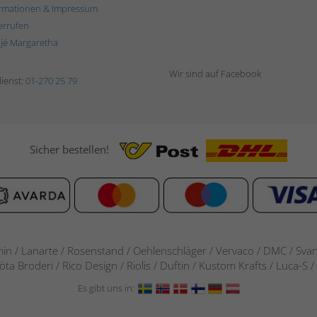
rmationen & Impressum
errufen
ljé Margaretha
Wir sind auf Facebook
ienst:
01-270 25 79
Sicher bestellen!
in / Lanarte / Rosenstand /
Oehlenschläger / Vervaco / DMC / Svarta
göta Broderi / Rico Design / Riolis / Duftin / Kustom Krafts / Luca
Es gibt uns in: