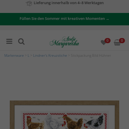
Zu unseren Angeboten
Füllen Sie den Sommer mit kreativen Momenten →
0
0
Markenware
>
L
>
Lindner's Kreuzstiche
> Stickpackung Bild Hühner