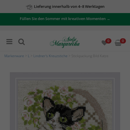
Lieferung innerhalb von 4–8 Werktagen
Füllen Sie den Sommer mit kreativen Momenten →
0
0
Markenware
>
L
>
Lindner's Kreuzstiche
> Stickpackung Bild Katze