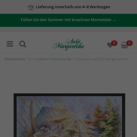
Lieferung innerhalb von 4–8 Werktagen
Füllen Sie den Sommer mit kreativen Momenten →
0
0
Markenware
>
L
>
Lindner's Kreuzstiche
> Stickpackung Bild Morgensonne