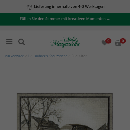
Lieferung innerhalb von 4–8 Werktagen
Füllen Sie den Sommer mit kreativen Momenten →
0
0
Markenware
>
L
>
Lindner's Kreuzstiche
> Bild Käfer