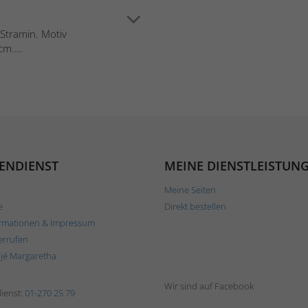
 Stramin. Motiv
m....
ENDIENST
MEINE DIENSTLEISTUN
Meine Seiten
e
Direkt bestellen
rmationen & Impressum
errufen
ljé Margaretha
Wir sind auf Facebook
ienst:
01-270 25 79