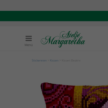
Menü
Stickereien
>
Kissen
> Kissen Beatrix