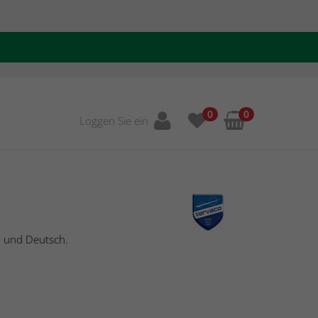
0
0
Loggen Sie ein
h und Deutsch.