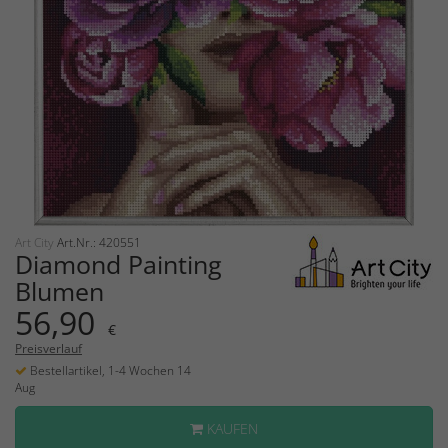
Art City
Art.Nr.: 420551
Diamond Painting
Blumen
56,90
€
Preisverlauf
Bestellartikel, 1-4 Wochen 14
Aug
KAUFEN