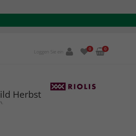
0
0
Loggen Sie ein
ild Herbst
h.