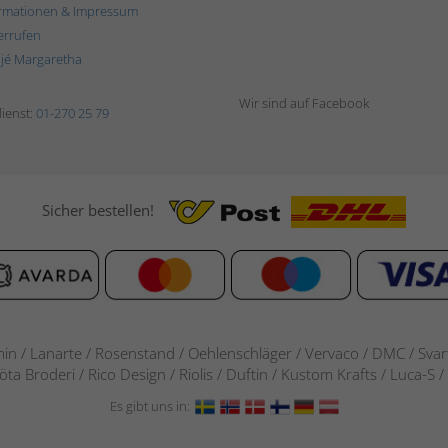
rmationen & Impressum
errufen
ljé Margaretha
Wir sind auf Facebook
ienst:
01-270 25 79
Sicher bestellen!
in / Lanarte / Rosenstand /
Oehlenschläger / Vervaco / DMC / Svarta
göta Broderi / Rico Design / Riolis / Duftin / Kustom Krafts / Luca
Es gibt uns in: