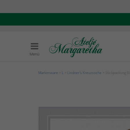
Menü
Markenware
>
L
>
Lindner's Kreuzstiche
> Stickpackung Bi