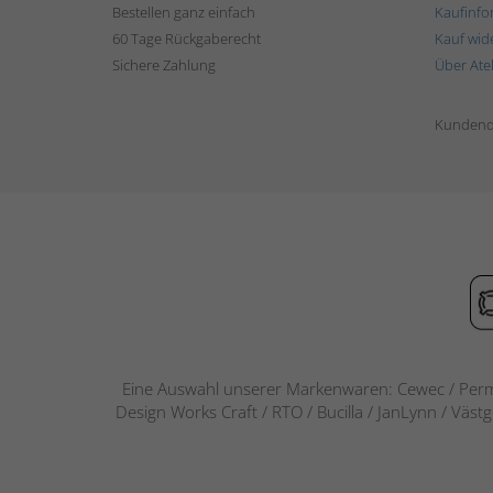
Bestellen ganz einfach
Kaufinfo
60 Tage Rückgaberecht
Kauf wid
Sichere Zahlung
Über Ate
Kundend
Eine Auswahl unserer Markenwaren: Cewec / Perm
Design Works Craft / RTO / Bucilla / JanLynn / Väst