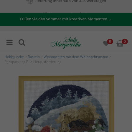
Zu unseren Angeboten
Füllen Sie den Sommer mit kreativen Momenten →
0
0
Hobby-ecke
>
Basteln
>
Weihnachten mit dem Weihnachtsmann
>
Stickpackung Bild Herausforderung