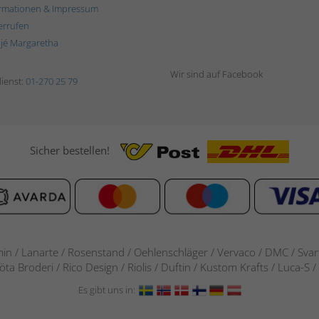
rmationen & Impressum
errufen
ljé Margaretha
Wir sind auf Facebook
ienst:
01-270 25 79
Sicher bestellen!
in / Lanarte / Rosenstand /
Oehlenschläger / Vervaco / DMC / Svarta
göta Broderi / Rico Design / Riolis / Duftin / Kustom Krafts / Luca
Es gibt uns in: