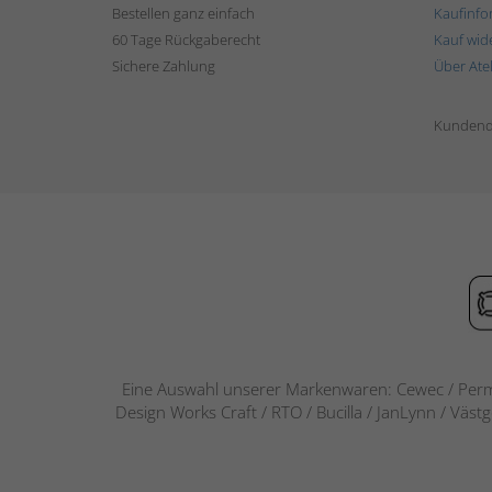
Bestellen ganz einfach
Kaufinfo
60 Tage Rückgaberecht
Kauf wid
Sichere Zahlung
Über Ate
Kundend
Eine Auswahl unserer Markenwaren: Cewec / Perm
Design Works Craft / RTO / Bucilla / JanLynn / Väst