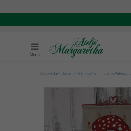
Menü
Hobby-ecke
>
Basteln
>
Weihnachten mit dem Weihnach