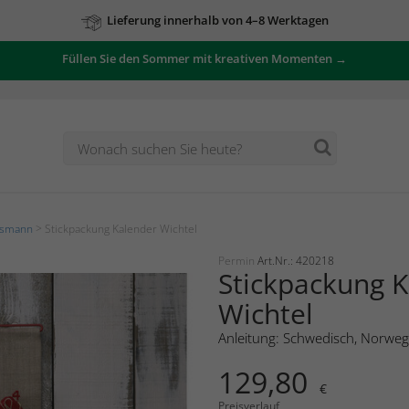
Lieferung innerhalb von 4–8 Werktagen
Füllen Sie den Sommer mit kreativen Momenten →
tsmann
> Stickpackung Kalender Wichtel
Permin
Art.Nr.: 420218
Stickpackung 
Wichtel
Anleitung: Schwedisch, Norweg
129,80
€
Preisverlauf