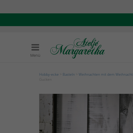
Menü
Hobby-ecke
>
Basteln
>
Weihnachten mit dem Weihnach
Gucken