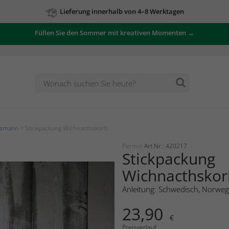
Lieferung innerhalb von 4–8 Werktagen
Füllen Sie den Sommer mit kreativen Momenten →
tsmann
> Stickpackung Wichnacthskorb
Permin
Art.Nr.: 420217
Stickpackung
Wichnacthskor
Anleitung: Schwedisch, Norweg
23,90
€
Preisverlauf