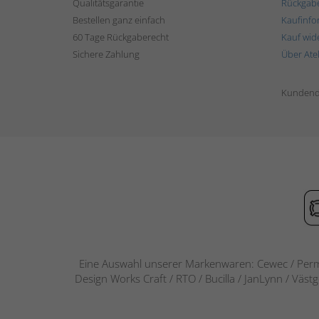
Qualitätsgarantie
Rückgab
Bestellen ganz einfach
Kaufinfo
60 Tage Rückgaberecht
Kauf wid
Sichere Zahlung
Über Ate
Kundend
Eine Auswahl unserer Markenwaren: Cewec / Perm
Design Works Craft / RTO / Bucilla / JanLynn / Väst