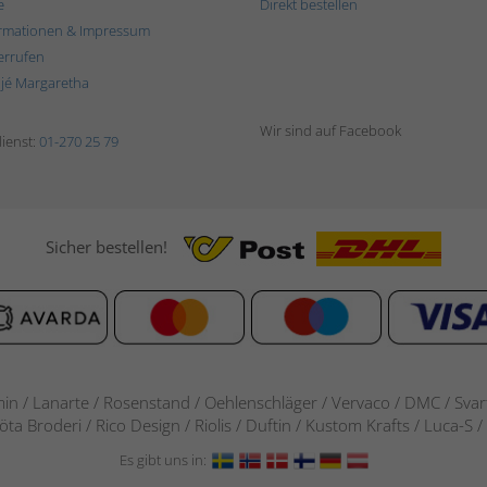
e
Direkt bestellen
rmationen & Impressum
errufen
ljé Margaretha
Wir sind auf Facebook
ienst:
01-270 25 79
Sicher bestellen!
in / Lanarte / Rosenstand /
Oehlenschläger / Vervaco / DMC / Svarta
göta Broderi / Rico Design / Riolis / Duftin / Kustom Krafts / Luca
Es gibt uns in: