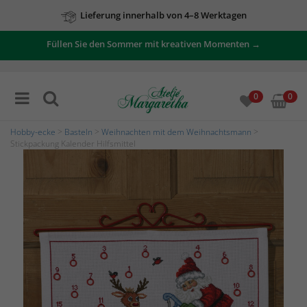
Lieferung innerhalb von 4–8 Werktagen
Zu unseren Angeboten
Füllen Sie den Sommer mit kreativen Momenten →
0
0
Hobby-ecke
>
Basteln
>
Weihnachten mit dem Weihnachtsmann
>
Stickpackung Kalender Hilfsmittel