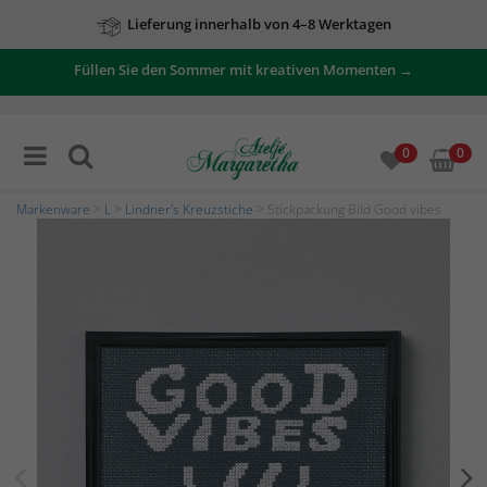
Lieferung innerhalb von 4–8 Werktagen
Füllen Sie den Sommer mit kreativen Momenten →
0
0
Markenware
>
L
>
Lindner's Kreuzstiche
> Stickpackung Bild Good vibes