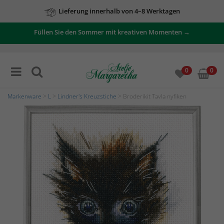
Lieferung innerhalb von 4–8 Werktagen
Füllen Sie den Sommer mit kreativen Momenten →
0
0
Markenware
>
L
>
Lindner's Kreuzstiche
> Broderikit Tavla nyfiken