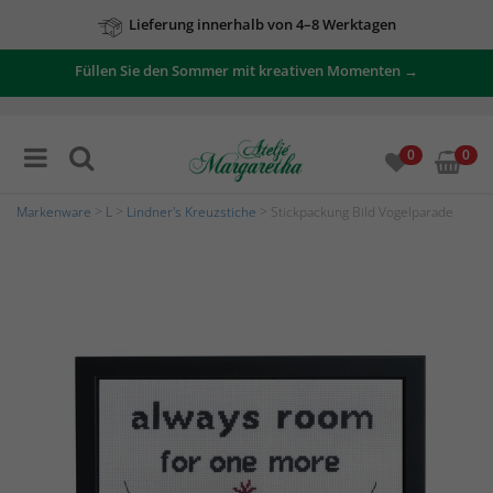
Lieferung innerhalb von 4–8 Werktagen
Füllen Sie den Sommer mit kreativen Momenten →
0
0
Markenware
>
L
>
Lindner's Kreuzstiche
> Stickpackung Bild Vogelparade