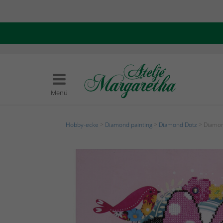
Menü
Hobby-ecke
>
Diamond painting
>
Diamond Dotz
> Diamon