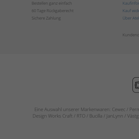
Bestellen ganz einfach
Kaufinfo
60 Tage Rückgaberecht
Kauf wid
Sichere Zahlung
Über Ate
Kundend
Eine Auswahl unserer Markenwaren: Cewec / Perm
Design Works Craft / RTO / Bucilla / JanLynn / Väst