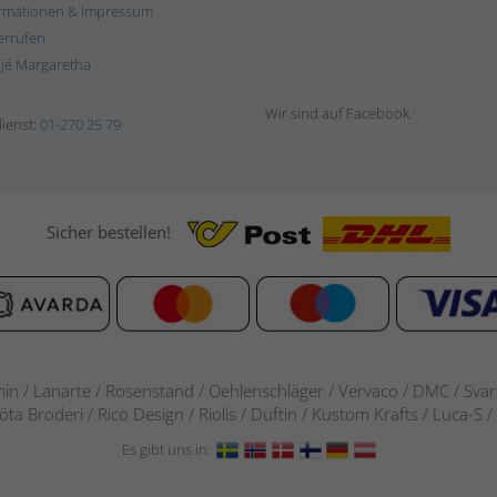
rmationen & Impressum
errufen
ljé Margaretha
Wir sind auf Facebook
ienst:
01-270 25 79
Sicher bestellen!
in / Lanarte / Rosenstand /
Oehlenschläger / Vervaco / DMC / Svarta
göta Broderi / Rico Design / Riolis / Duftin / Kustom Krafts / Luca
Es gibt uns in: