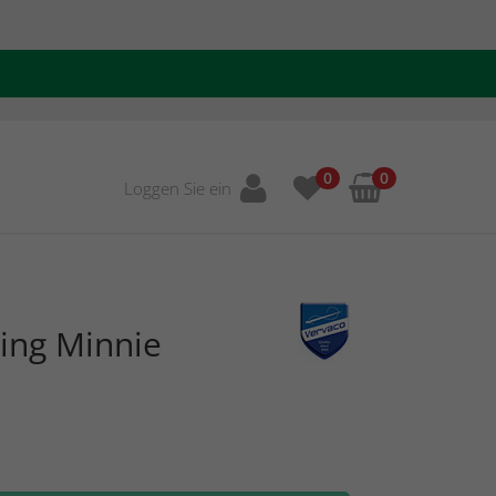
0
0
Loggen Sie ein
ing Minnie