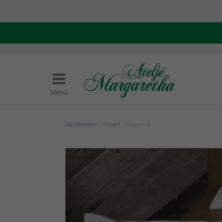
Menü
Stickereien
>
Kissen
> Kissen &