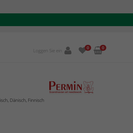
0
0
Loggen Sie ein
sch, Dänisch, Finnisch