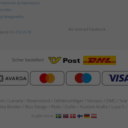
rmationen & Impressum
errufen
ljé Margaretha
Wir sind auf Facebook
ienst:
01-270 25 79
Sicher bestellen!
in / Lanarte / Rosenstand /
Oehlenschläger / Vervaco / DMC / Svarta
göta Broderi / Rico Design / Riolis / Duftin / Kustom Krafts / Luca
Es gibt uns in: