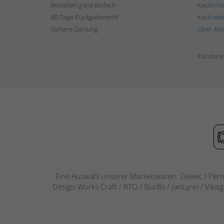
Bestellen ganz einfach
Kaufinfo
60 Tage Rückgaberecht
Kauf wid
Sichere Zahlung
Über Ate
Kundend
Eine Auswahl unserer Markenwaren: Cewec / Perm
Design Works Craft / RTO / Bucilla / JanLynn / Väst