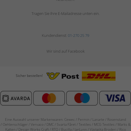
Tragen Sie Ihre E-Mailadresse unten ein.
Kundendienst:
01-270 25 79
Wir sind auf Facebook
Sicher bestellen!
Eine Auswahl unserer Markenwaren: Cewec / Permin / Lanarte / Rosenstand
/
Oehlenschläger / Vervaco / DMC / Svarta Fåret / Textiles / MCG Textiles / Marks &
Katten / Design Works Craft / RTO / Bucilla / JanLynn / Västgöta Broderi / Rico