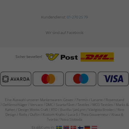
Kundendienst:
01-270 25 79
Wir sind auf Facebook
Sicher bestellen!
Eine Auswahl unserer Markenwaren: Cewec / Permin / Lanarte / Rosenstand
/
Oehlenschläger / Vervaco / DMC / Svarta Fåret / Textiles / MCG Textiles / Marks &
Katten / Design Works Craft / RTO / Bucilla / JanLynn / Västgöta Broderi / Rico
Design / Riolis / Duftin / Kustom Krafts / Luca-S / Thea Gouverneur / Krasa &
Tvorba / Nova Sloboda
Es gibt uns in: