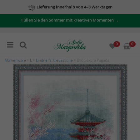
Lieferung innerhalb von 4–8 Werktagen
Füllen Sie den Sommer mit kreativen Momenten →
0
0
Markenware
>
L
>
Lindner's Kreuzstiche
> Bild Sakura Pagoda