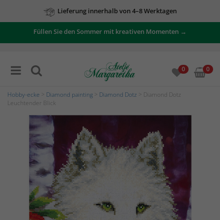
Lieferung innerhalb von 4–8 Werktagen
Füllen Sie den Sommer mit kreativen Momenten →
0
0
Hobby-ecke
>
Diamond painting
>
Diamond Dotz
> Diamond Dotz
Leuchtender Blick