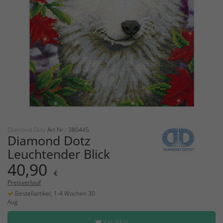
Diamond Dotz
Art.Nr.: 380445
Diamond Dotz
Leuchtender Blick
40,90
€
Preisverlauf
Bestellartikel, 1-4 Wochen 30
Aug
KAUFEN