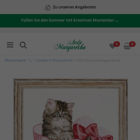
Zu unseren Angeboten
Füllen Sie den Sommer mit kreativen Momenten →
0
0
Markenware
>
L
>
Lindner's Kreuzstiche
> Bild Weihnachtsgeschenk