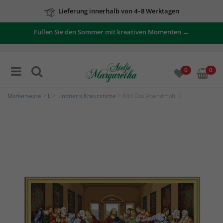
Lieferung innerhalb von 4–8 Werktagen
Füllen Sie den Sommer mit kreativen Momenten →
0
0
Markenware
>
L
>
Lindner's Kreuzstiche
> Bild Das Abendmahl 2