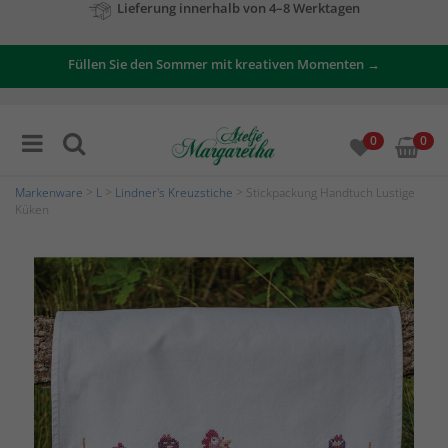
Zu unseren Angeboten
Füllen Sie den Sommer mit kreativen Momenten →
0
0
Markenware
>
L
>
Lindner's Kreuzstiche
> Stickpackung Handtuch Lustige
Küken