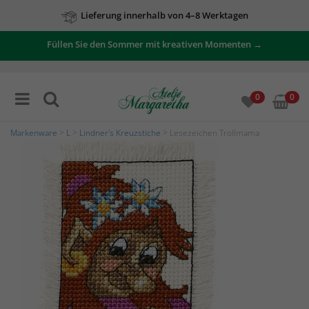
Lieferung innerhalb von 4–8 Werktagen
Füllen Sie den Sommer mit kreativen Momenten →
0
0
Markenware
>
L
>
Lindner's Kreuzstiche
> Lesezeichen Trollmama