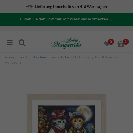
Lieferung innerhalb von 4–8 Werktagen
Füllen Sie den Sommer mit kreativen Momenten →
0
0
Markenware
>
L
>
Lindner's Kreuzstiche
> Stickpackung Bild Katzen in
Mondschein