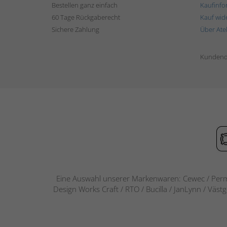
Bestellen ganz einfach
Kaufinfo
60 Tage Rückgaberecht
Kauf wid
Sichere Zahlung
Über Ate
Kundend
Eine Auswahl unserer Markenwaren: Cewec / Perm
Design Works Craft / RTO / Bucilla / JanLynn / Väst