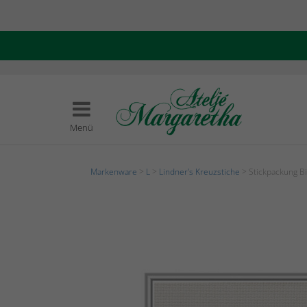
Menü
Markenware
>
L
>
Lindner's Kreuzstiche
> Stickpackung Bi