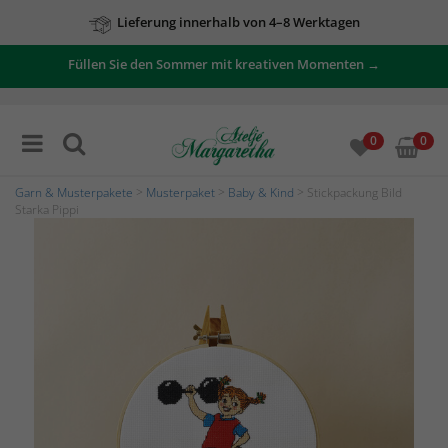
Lieferung innerhalb von 4–8 Werktagen
Füllen Sie den Sommer mit kreativen Momenten →
0
0
Garn & Musterpakete
>
Musterpaket
>
Baby & Kind
> Stickpackung Bild
Starka Pippi