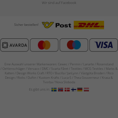
Wir sind auf Facebook
Sicher bestellen!
Eine Auswahl unserer Markenwaren: Cewec / Permin / Lanarte / Rosenstand
/
Oehlenschläger / Vervaco / DMC / Svarta Fåret / Textiles / MCG Textiles / Marks &
Katten / Design Works Craft / RTO / Bucilla / JanLynn / Västgöta Broderi / Rico
Design / Riolis / Duftin / Kustom Krafts / Luca-S / Thea Gouverneur / Krasa &
Tvorba / Nova Sloboda
Es gibt uns in: