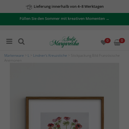
Lieferung innerhalb von 4–8 Werktagen
Füllen Sie den Sommer mit kreativen Momenten →
0
0
Markenware
>
L
>
Lindner's Kreuzstiche
> Stickpackung Bild Französische
Anemonen