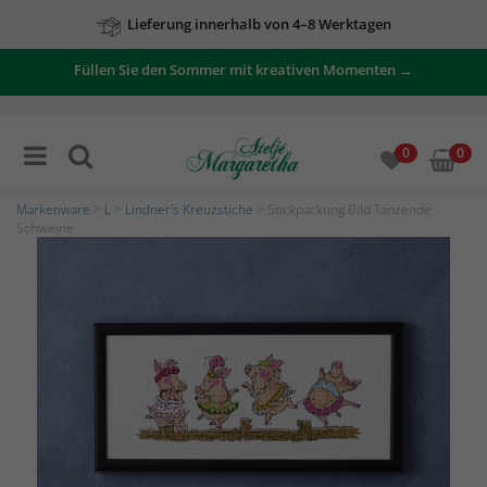
Lieferung innerhalb von 4–8 Werktagen
Füllen Sie den Sommer mit kreativen Momenten →
0
0
Markenware
>
L
>
Lindner's Kreuzstiche
> Stickpackung Bild Tanzende
Schweine