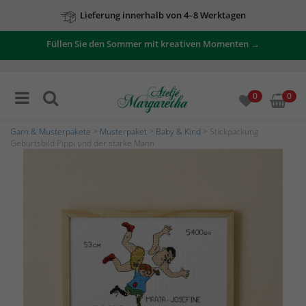
Lieferung innerhalb von 4–8 Werktagen
Füllen Sie den Sommer mit kreativen Momenten →
0
0
Garn & Musterpakete
>
Musterpaket
>
Baby & Kind
> Stickpackung
Geburtsbild Pippi und der starke Mann