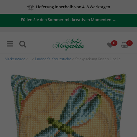
Lieferung innerhalb von 4–8 Werktagen
Füllen Sie den Sommer mit kreativen Momenten →
0
0
Markenware
>
L
>
Lindner's Kreuzstiche
> Stickpackung Kissen Libelle