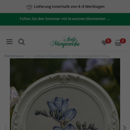
Lieferung innerhalb von 4–8 Werktagen
Füllen Sie den Sommer mit kreativen Momenten →
0
0
Markenware
>
L
>
Lindner's Kreuzstiche
> Stickpackung Bild Fresia