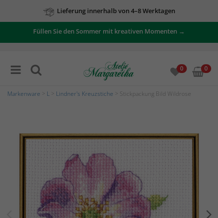
Lieferung innerhalb von 4–8 Werktagen
Füllen Sie den Sommer mit kreativen Momenten →
0
0
Markenware
>
L
>
Lindner's Kreuzstiche
> Stickpackung Bild Wildrose