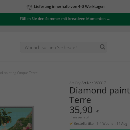
Lieferung innerhalb von 4–8 Werktagen
Füllen Sie den Sommer mit kreativen Momenten →
d painting Cinque Terre
Art City
Art.Nr.: 360317
Diamond paint
Terre
35,90
€
Preisverlauf
Bestellartikel, 1-4 Wochen 14 Aug