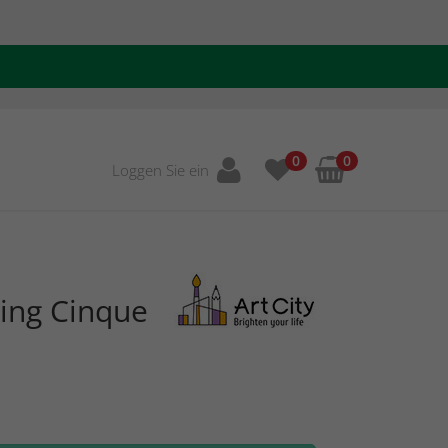
0
0
Loggen Sie ein
ing Cinque