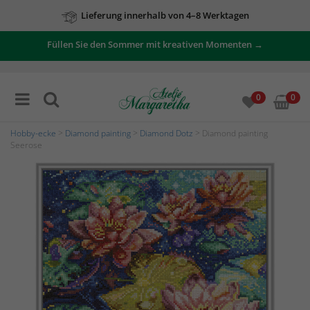
Lieferung innerhalb von 4–8 Werktagen
Füllen Sie den Sommer mit kreativen Momenten →
0
0
Hobby-ecke
>
Diamond painting
>
Diamond Dotz
> Diamond painting
Seerose