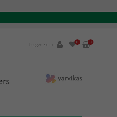
0
0
Loggen Sie ein
ers