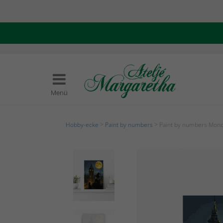
Menü
Hobby-ecke
>
Paint by numbers
> Paint by numbers Mon