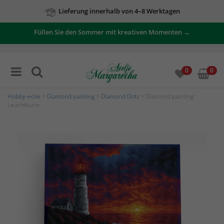
Lieferung innerhalb von 4–8 Werktagen
Füllen Sie den Sommer mit kreativen Momenten →
Zu unseren Angeboten
0
0
Hobby-ecke
>
Diamond painting
>
Diamond Dotz
> Diamond painting
Leuchtturm