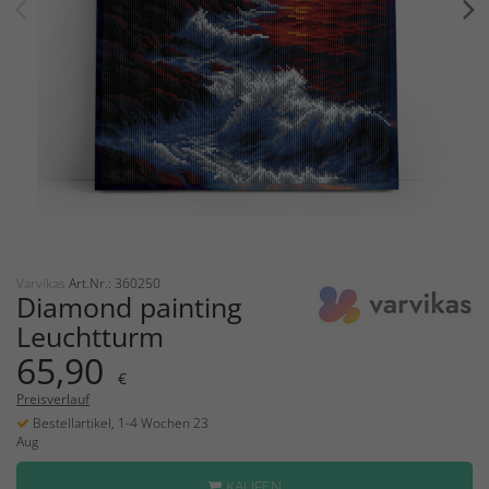
Varvikas
Art.Nr.: 360250
Diamond painting
Leuchtturm
65,90
€
Preisverlauf
Bestellartikel, 1-4 Wochen 23
Aug
KAUFEN